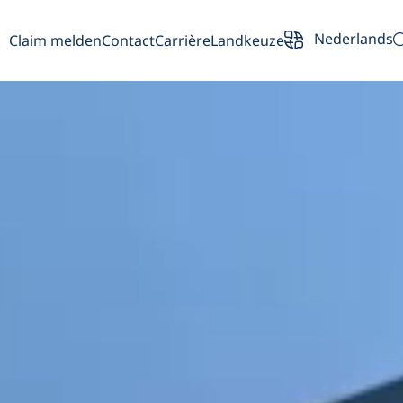
Nederlands
Claim melden
Contact
Carrière
Landkeuze
rzicht
Partners
Voertuigeigen