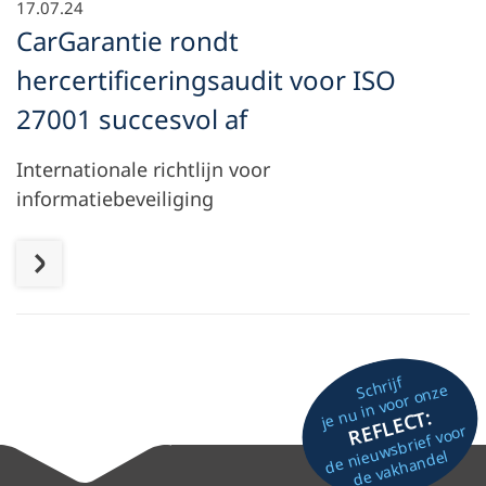
17.07.24
CarGarantie rondt
hercertificeringsaudit voor ISO
27001 succesvol af
Internationale richtlijn voor
informatiebeveiliging
Schrijf
je nu in voor onze
REFLECT:
de nieuwsbrief voor
de vakhandel