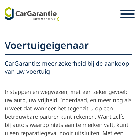
Ga naar de inhoud
Landkeuze
Selecteer taal
S
Voertuigeigenaar
Partners
Voertuigeigenaar
CarGarantie: meer zekerheid bij de aankoop
van uw voertuig
Service en
Partner
Carrière
ondersteuning
Instappen en wegwezen, met een zeker gevoel:
Voertuigeigenaar
Pers
uw auto, uw vrijheid. Inderdaad, en meer nog als
De onderneming
u weet dat wanneer het tegenzit u op een
betrouwbare partner kunt rekenen. Want zelfs
bij auto's waarop niets aan te merken valt, kunt
u een reparatiegeval nooit uitsluiten. Met een