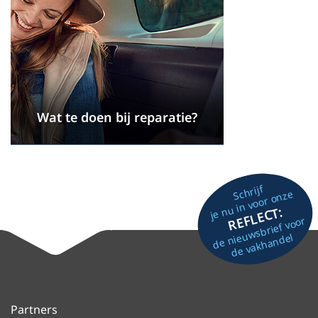
Wat te doen bij reparatie?
Schrijf
je nu in voor onze
REFLECT:
de nieuwsbrief voor
de vakhandel
Partners