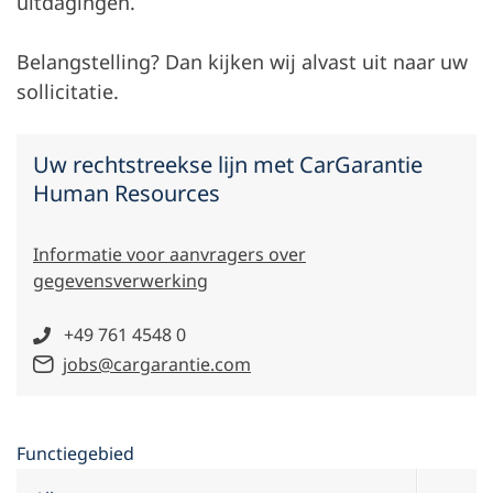
uitdagingen.
Belangstelling? Dan kijken wij alvast uit naar uw
sollicitatie.
Uw rechtstreekse lijn met CarGarantie
Human Resources
Informatie voor aanvragers over
gegevensverwerking
+49 761 4548 0
jobs@cargarantie.com
Filter open posities
Functiegebied