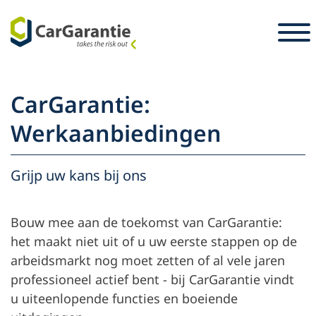
Ga naar de inhoud
Landkeuze
Selecteer taal
S
CarGarantie:
Partners
Werkaanbiedingen
Voertuigeigenaar
Grijp uw kans bij ons
Service en
Partner
Carrière
ondersteuning
Voertuigeigenaar
Bouw mee aan de toekomst van CarGarantie:
Pers
het maakt niet uit of u uw eerste stappen op de
De onderneming
arbeidsmarkt nog moet zetten of al vele jaren
professioneel actief bent - bij CarGarantie vindt
u uiteenlopende functies en boeiende