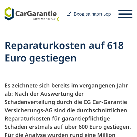
Вход за партньор
Преминете към съдържанието
Избор на държава
Моля, изберете език
St
Reparaturkosten auf 618
Партньори
Euro gestiegen
Притежател на
превозното средство
Партньори
Es zeichnete sich bereits im vergangenen Jahr
Сервизно обслужване и
Притежател на превозното средст
ab: Nach der Auswertung der
Schadenverteilung durch die CG Car-Garantie
помощ
Versicherungs-AG sind die durchschnittlichen
Reparaturkosten für garantiepflichtige
Фирма
Schäden erstmals auf über 600 Euro gestiegen.
Für die Analyse wurden rund eine Million