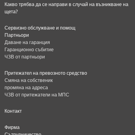
Какво трябва да се направи в случай на възникване на
щета?
Сервизно обслужване и помощ
Партньори
Даване на гаранция
Гаранционно събитие
ЧЗВ от партньори
Притежател на превозното средство
Смяна на собственик
промяна на адреса
ЧЗВ от притежатели на МПС
Контакт
Фирма
Сътрудничество