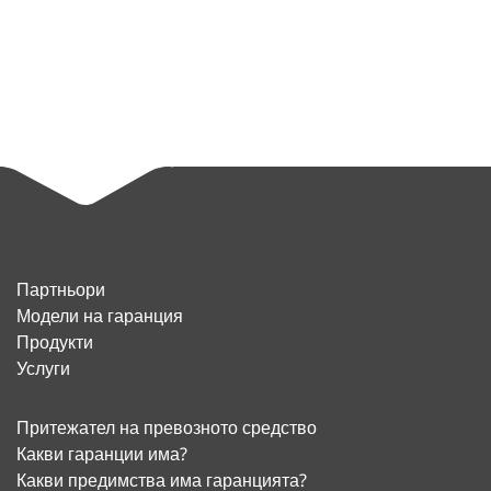
Партньори
Модели на гаранция
Продукти
Услуги
Притежател на превозното средство
Какви гаранции има?
Какви предимства има гаранцията?