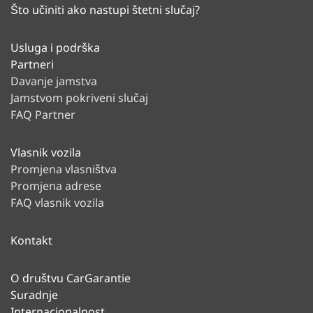
Što učiniti ako nastupi štetni slučaj?
Usluga i podrška
Partneri
Davanje jamstva
Jamstvom pokriveni slučaj
FAQ Partner
Vlasnik vozila
Promjena vlasništva
Promjena adrese
FAQ vlasnik vozila
Kontakt
O društvu CarGarantie
Suradnje
Internacionalnost