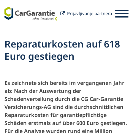
Prijavljivanje partnera
Preskoči na sadržaj
Odabir zemlje
Odaberite jezik
St
Reparaturkosten auf 618
Partneri
Euro gestiegen
Vlasnik vozila
Partneri
Usluga i podrška
Vlasnik vozila
Es zeichnete sich bereits im vergangenen Jahr
O društvu CarGarantie
ab: Nach der Auswertung der
Schadenverteilung durch die CG Car-Garantie
Versicherungs-AG sind die durchschnittlichen
Reparaturkosten für garantiepflichtige
Schäden erstmals auf über 600 Euro gestiegen.
Für die Analyse wurden rund eine Million