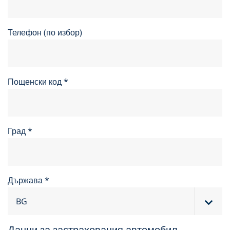
Телефон (по избор)
Пощенски код
*
Град
*
Държава
*
Данни за застрахования автомобил