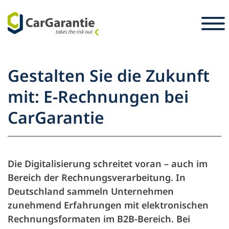
Ga naar de inhoud
Landkeuze
Selecteer taal
S
Gestalten Sie die Zukunft
Partners
mit: E-Rechnungen bei
Voertuigeigenaar
CarGarantie
Service en
Partner
Carrière
ondersteuning
Voertuigeigenaar
Die Digitalisierung schreitet voran – auch im
Pers
Bereich der Rechnungsverarbeitung. In
De onderneming
Deutschland sammeln Unternehmen
zunehmend Erfahrungen mit elektronischen
Rechnungsformaten im B2B-Bereich. Bei