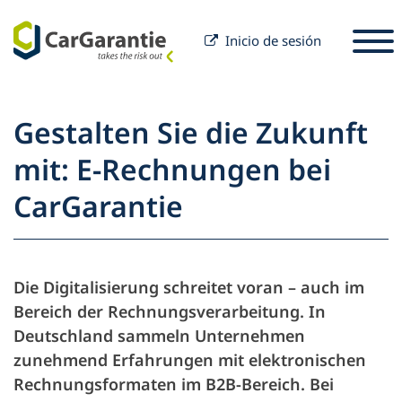
Inicio de sesión
Saltar al contenido
Seleccione un país
Por favor, seleccione un idioma
S
Gestalten Sie die Zukunft
Socios
mit: E-Rechnungen bei
Propietario del vehículo
CarGarantie
Socios
Servicio y Soporte
Propietario del vehículo
Carrera
Empresa
Die Digitalisierung schreitet voran – auch im
Bereich der Rechnungsverarbeitung. In
Deutschland sammeln Unternehmen
zunehmend Erfahrungen mit elektronischen
Rechnungsformaten im B2B-Bereich. Bei