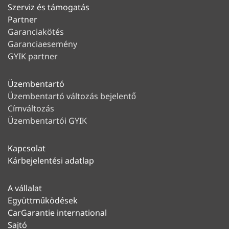
Szerviz és támogatás
Partner
Garanciakötés
Garanciaesemény
GYIK partner
Üzembentartó
Üzembentartó változás bejelentő
Címváltozás
Üzembentartói GYIK
Kapcsolat
Kárbejelentési adatlap
A vállalat
Együttműködések
CarGarantie international
Sajtó