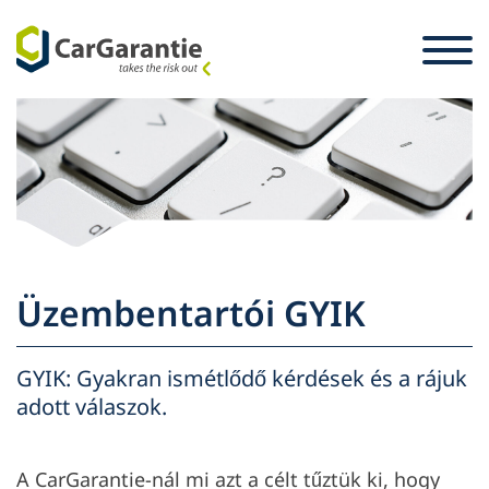
Ugrás a tartalomra
Ország választás
Kérjük, válasszon nyelvet.
St
Partner
Üzembentartó
Partner
Szerviz és támogatás
Üzembentartó
Üzembentartói GYIK
A vállalat
GYIK: Gyakran ismétlődő kérdések és a rájuk
adott válaszok.
A CarGarantie-nál mi azt a célt tűztük ki, hogy