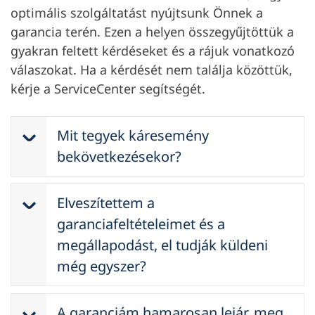
optimális szolgáltatást nyújtsunk Önnek a
garancia terén. Ezen a helyen összegyűjtöttük a
gyakran feltett kérdéseket és a rájuk vonatkozó
válaszokat. Ha a kérdését nem találja közöttük,
kérje a ServiceCenter segítségét.
Mit tegyek káresemény
bekövetkezésekor?
Mit tegyen, ha garanciális eset lép fel?
Elveszítettem a
Rendkívül egyszerű: Belföldön
egyszerűen forduljon kereskedéséhez,
garanciafeltételeimet és a
aki a javítás megkezdése előtt felveszi
megállapodást, el tudják küldeni
a kapcsolatot a CarGarantie-val és az
még egyszer?
elszámolást is közvetlenül a
Ezzel kapcsolatban forduljon az
CarGarantie-n keresztül intézi. Ezzel
A garanciám hamarosan lejár, meg
értékesítő kereskedőhöz. A kereskedő