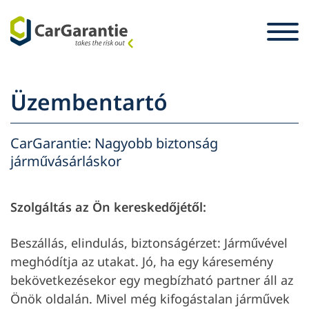
Ugrás a tartalomra
Ország választás
Kérjük, válasszon nyelvet.
St
Üzembentartó
Partner
Üzembentartó
CarGarantie: Nagyobb biztonság
Partner
járművásárláskor
Szerviz és támogatás
Üzembentartó
A vállalat
Szolgáltás az Ön kereskedőjétől:
Beszállás, elindulás, biztonságérzet: Járművével
meghódítja az utakat. Jó, ha egy káresemény
bekövetkezésekor egy megbízható partner áll az
Önök oldalán. Mivel még kifogástalan járművek