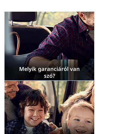
Melyik garanciáról van
szó?