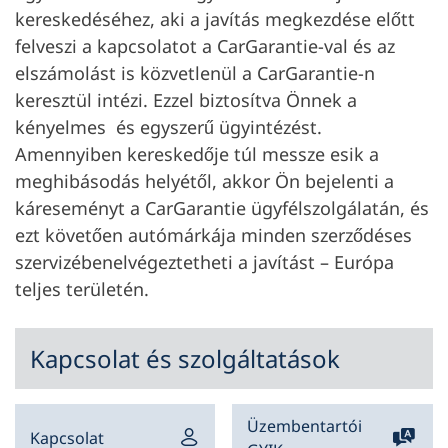
kereskedéséhez, aki a javítás megkezdése előtt
felveszi a kapcsolatot a CarGarantie-val és az
elszámolást is közvetlenül a CarGarantie-n
keresztül intézi. Ezzel biztosítva Önnek a
kényelmes és egyszerű ügyintézést.
Amennyiben kereskedője túl messze esik a
meghibásodás helyétől, akkor Ön bejelenti a
káreseményt a CarGarantie ügyfélszolgálatán, és
ezt követően autómárkája minden szerződéses
szervizében
elvégeztetheti a javítást – Európa
teljes területén.
Kapcsolat és szolgáltatások
Üzembentartói
Kapcsolat