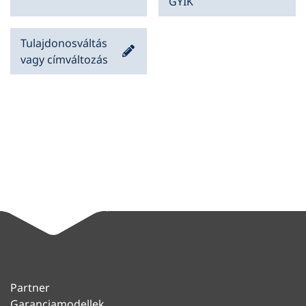
GYIK
Tulajdonosváltás
vagy címváltozás
Partner
Garanciamodellek