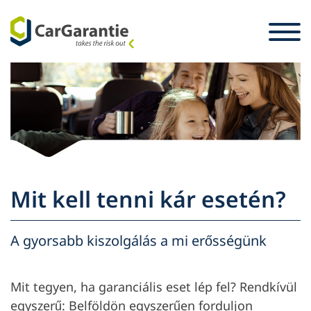
Ugrás a tartalomra
Ország választás
Kérjük, válasszon nyelvet.
St
Partner
Üzembentartó
Partner
Szerviz és támogatás
Üzembentartó
Mit kell tenni kár esetén?
A vállalat
A gyorsabb kiszolgálás a mi erősségünk
Mit tegyen, ha garanciális eset lép fel? Rendkívül
egyszerű: Belföldön egyszerűen forduljon