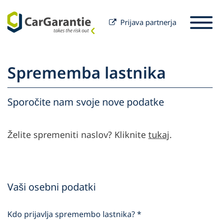
Prijava partnerja
Preskoči na vsebino
Izbira države
Prosimo izberite jezik
St
Sprememba lastnika
Partner
Lastnik vozila
Sporočite nam svoje nove podatke
Partner
Servis in podpora
Lastnik vozila
Želite spremeniti naslov? Kliknite
tukaj
.
Naše podjetje
Vaši osebni podatki
Kdo prijavlja spremembo lastnika?
*