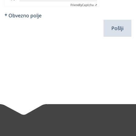
Friendly
Captcha ⇗
* Obvezno polje
Pošlji