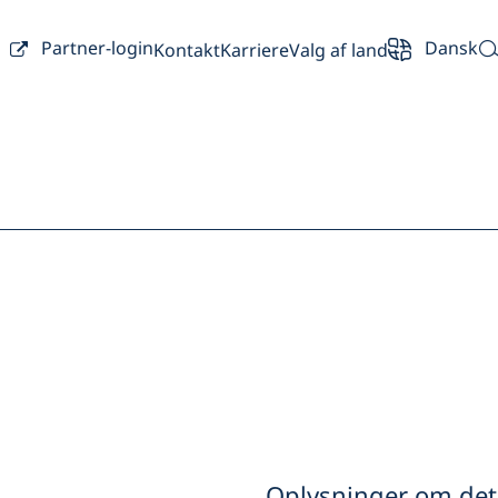
Partner-login
Dansk
Kontakt
Karriere
Valg af land
rsigt
Partner
Bilejer
Oplysninger om det 