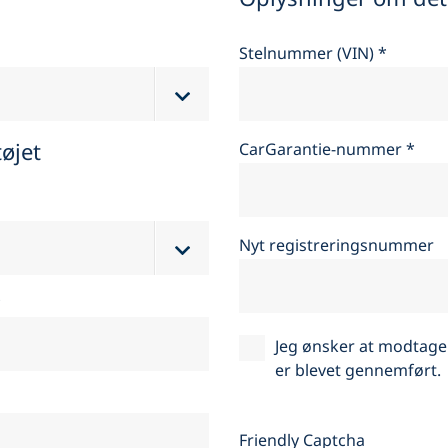
Partner
Service &
Karriere
Stelnummer (VIN)
*
Bilejer
Support
øjet
CarGarantie-nummer
*
Virksomhed
Nyt registreringsnummer
*
Jeg ønsker at modtage
er blevet gennemført.
Friendly Captcha