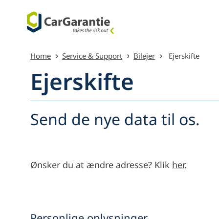
Spring til indhold
Home
Service & Support
Bilejer
Ejerskifte
Ejerskifte
Send de nye data til os.
Menu ove
Ønsker du at ændre adresse? Klik
her
.
Personlige oplysninger