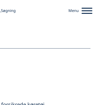
søge
Søgning
Menu
Startseite
forsikrede køretøj