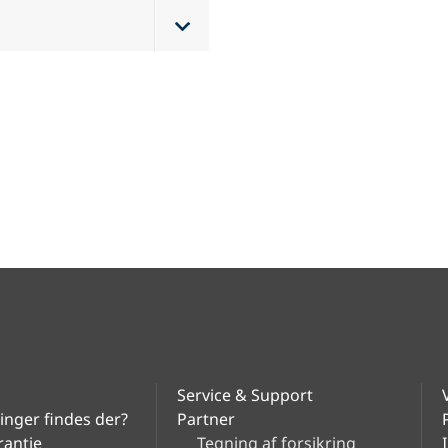
Service & Support
ninger findes der?
Partner
rantie
Tegning af forsikring