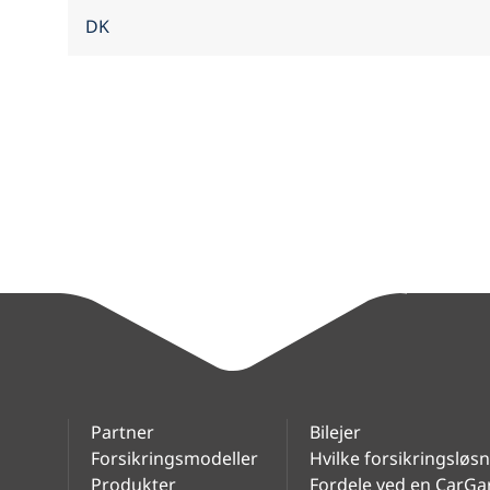
Partner
Bilejer
Forsikringsmodeller
Hvilke forsikringsløs
Produkter
Fordele ved en CarGa