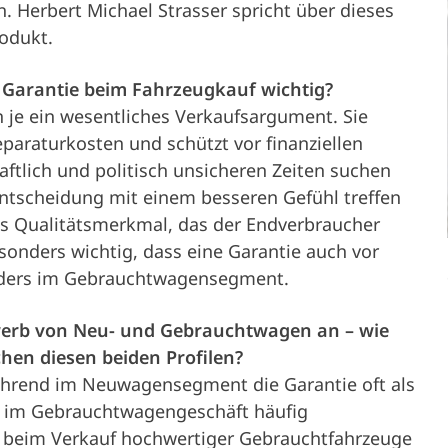
erbert Michael Strasser spricht über dieses
Partner
Service &
odukt.
Karriere
Fahrzeughalter
Presse
n Garantie beim Fahrzeugkauf wichtig?
Support
n je ein wesentliches Verkaufsargument. Sie
eparaturkosten und schützt vor finanziellen
aftlich und politisch unsicheren Zeiten suchen
Unternehmen
ntscheidung mit einem besseren Gefühl treffen
das Qualitätsmerkmal, das der Endverbraucher
sonders wichtig, dass eine Garantie auch vor
nders im Gebrauchtwagensegment.
Erwerb von Neu- und Gebrauchtwagen an – wie
schen diesen beiden Profilen?
Während im Neuwagensegment die Garantie oft als
sie im Gebrauchtwagengeschäft häufig
 beim Verkauf hochwertiger Gebrauchtfahrzeuge