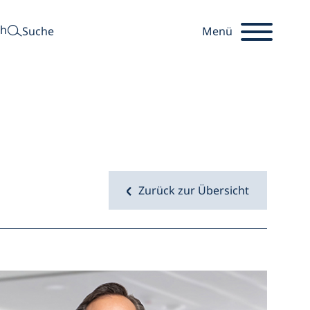
suchen
ch
Suche
Menü
Startseite
Zurück zur Übersicht
r
Öffnet 