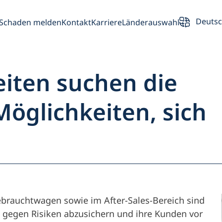
Deuts
Schaden melden
Kontakt
Karriere
Länderauswahl
eiten suchen die
öglichkeiten, sich
rsicht
Partner
Fahrzeughalte
ebrauchtwagen sowie im After-Sales-Bereich sind
h gegen Risiken abzusichern und ihre Kunden vor