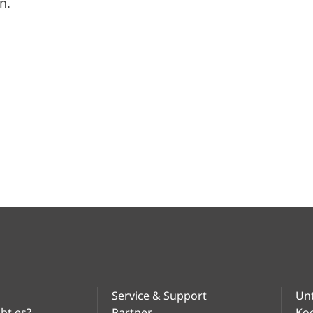
n.
Service & Support
Un
bt es?
Partner
Ko