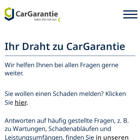
Zum Inhalt springen
Länderauswahl
Sprachauswahl
S
Ihr Draht zu CarGarantie
Partner
Fahrzeughalter
Wir helfen Ihnen bei allen Fragen gerne
Partner
weiter.
Service & Support
Fahrzeughalter
Karriere
Sie wollen einen Schaden melden? Klicken
Unternehmen
Presse
Sie
hier
.
Antworten auf häufig gestellte Fragen, z. B.
zu Wartungen, Schadenabläufen und
Leistungsumfängen, finden Sie
in unseren