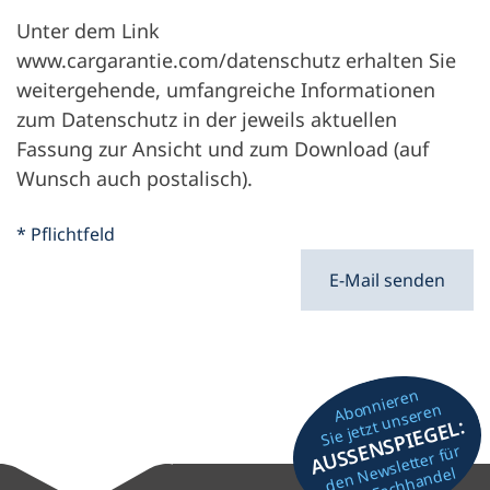
Straße
Unter dem Link
www.cargarantie.com/datenschutz erhalten Sie
weitergehende, umfangreiche Informationen
Nr.
zum Datenschutz in der jeweils aktuellen
Fassung zur Ansicht und zum Download (auf
Wunsch auch postalisch).
PLZ
* Pflichtfeld
E-Mail senden
Ort
Abonnieren
Sie jetzt unseren
AUSSENSPIEGEL:
Telefon
den Newsletter für
den Fachhandel