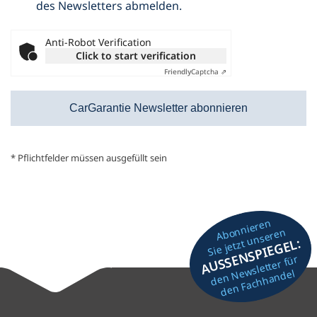
des Newsletters abmelden.
Anti-Robot Verification
Click to start verification
Friendly
Captcha ⇗
* Pflichtfelder müssen ausgefüllt sein
Abonnieren
Sie jetzt unseren
AUSSENSPIEGEL:
den Newsletter für
den Fachhandel