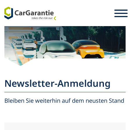
Zum Inhalt springen
Länderauswahl
Sprachauswahl
S
Partner
Fahrzeughalter
Partner
Service & Support
Fahrzeughalter
Newsletter-Anmeldung
Karriere
Unternehmen
Presse
Bleiben Sie weiterhin auf dem neusten Stand