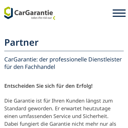
Zum Inhalt springen
Länderauswahl
Sprachauswahl
S
Partner
Partner
Fahrzeughalter
CarGarantie: der professionelle Dienstleister
Partner
für den Fachhandel
Service & Support
Fahrzeughalter
Karriere
Unternehmen
Entscheiden Sie sich für den Erfolg!
Presse
Die Garantie ist für Ihren Kunden längst zum
Standard geworden. Er erwartet heutzutage
einen umfassenden Service und Sicherheit.
Dabei fungiert die Garantie nicht mehr nur als