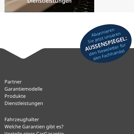
Dienstleistungen
Abonnieren
Sie jetzt unseren
AUSSENSPIEGEL:
den Newsletter für
den Fachhandel
Partner
Garantiemodelle
Produkte
Dienstleistungen
Fahrzeughalter
Welche Garantien gibt es?
Vorteile einer CarGarantie