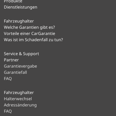
Produkte
CampGarantie sind Sie zuverlässig vor
Dienstleistungen
unerwarteten Reparaturkosten
geschützt.
Fahrzeughalter
Welche Garantien gibt es?
Leistungen, die sich auszahlen:
Vorteile einer CarGarantie
Was ist im Schadenfall zu tun?
Umfassender Reparaturkostenschutz
Liquiditätssicherung im Reparaturfall
Service & Support
Europaweite Gültigkeit
Partner
Hohe Planungssicherheit
Garantievergabe
Wertsteigerung Ihres Fahrzeugs
Garantiefall
Keine finanziellen Vorleistungen im
FAQ
Garantiefall
Fahrzeughalter
Halterwechsel
Adressänderung
FAQ