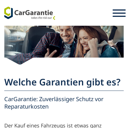
Zum Inhalt springen
Länderauswahl
Sprachauswahl
S
Partner
Fahrzeughalter
Partner
Service & Support
Fahrzeughalter
Welche Garantien gibt es?
Karriere
Unternehmen
Presse
CarGarantie: Zuverlässiger Schutz vor
Reparaturkosten
Der Kauf eines Fahrzeugs ist etwas ganz