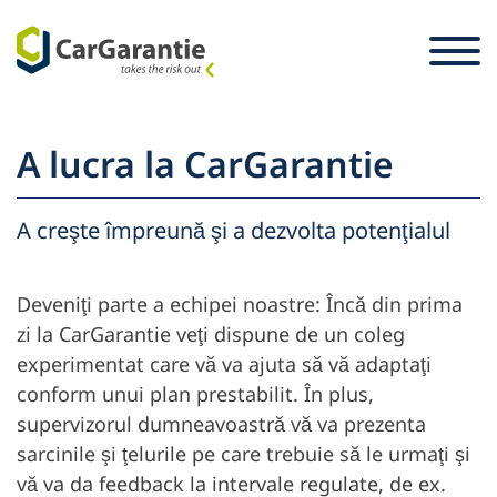
Sari la conținut
Selecție țară
Vă rugăm selectați o limbă.
St
A lucra la CarGarantie
Partener
Proprietarul vehiculului
A creşte împreună şi a dezvolta potenţialul
Partener
Service şi asistenţă
Proprietarul vehiculului
Deveniţi parte a echipei noastre: Încă din prima
Firme
zi la CarGarantie veţi dispune de un coleg
experimentat care vă va ajuta să vă adaptaţi
conform unui plan prestabilit. În plus,
supervizorul dumneavoastră vă va prezenta
sarcinile şi ţelurile pe care trebuie să le urmaţi şi
vă va da feedback la intervale regulate, de ex.