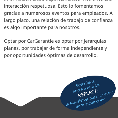
interacción respetuosa. Esto lo fomentamos
gracias a numerosos eventos para empleados. A
largo plazo, una relación de trabajo de confianza
es algo importante para nosotros.
Optar por CarGarantie es optar por jerarquías
planas, por trabajar de forma independiente y
por oportunidades óptimas de desarrollo.
Suscríbase
ahora a nuestro
REFLECT:
la Newsletter para el sector
de la automoción