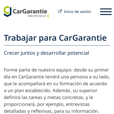
Inicio de sesión
Saltar al contenido
Seleccione un país
Por favor, seleccione un idioma
S
Trabajar para CarGarantie
Socios
Propietario del vehículo
Crecer juntos y desarrollar potencial
Socios
Servicio y Soporte
Propietario del vehículo
Forme parte de nuestro equipo: desde su primer
Carrera
Empresa
día en CarGarantie tendrá una persona a su lado,
que le acompañará en su formación de acuerdo
a un plan establecido. Además, su superior
definirá las tareas y metas concretas, y le
proporcionará, por ejemplo, entrevistas
detalladas y reflexivas, para su información.