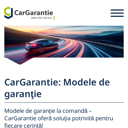
Sari la conținut
Selecție țară
Vă rugăm selectați o limbă.
St
Partener
Proprietarul vehiculului
Partener
Service şi asistenţă
Proprietarul vehiculului
CarGarantie: Modele de
Firme
garanţie
Modele de garanţie la comandă –
CarGarantie oferă soluţia potrivită pentru
fiecare cerinţă!