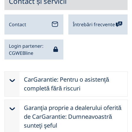
Contact și servicii
Contact
Întrebări frecvente
Login partener:
CGWEBline
CarGarantie: Pentru o asistenţă
completă fără riscuri
În cazul modelului de asigurare
Garanţia proprie a dealerului oferită
CarGarantie firma CG Car-Garantie
Versicherungs-AG suportă întregul risc
de CarGarantie: Dumneavoastră
şi vă oferă un servicii complete
sunteţi şeful