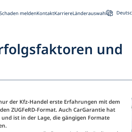
Deuts
Schaden melden
Kontakt
Karriere
Länderauswahl
rfolgsfaktoren und
rsicht
Partner
 nur der Kfz-Handel erste Erfahrungen mit dem
iden ZUGFeRD-Format. Auch CarGarantie hat
Fahrzeughalte
t und ist in der Lage, die gängigen Formate
en.