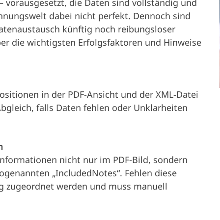
 – vorausgesetzt, die Daten sind vollständig und
Partner
Service &
echnungswelt dabei nicht perfekt. Dennoch sind
Karriere
atenaustausch künftig noch reibungsloser
Fahrzeughalter
Presse
über die wichtigsten Erfolgsfaktoren und Hinweise
Support
Unternehmen
Positionen in der PDF-Ansicht und der XML-Datei
Abgleich, falls Daten fehlen oder Unklarheiten
n
informationen nicht nur im PDF-Bild, sondern
 sogenannten „IncludedNotes“. Fehlen diese
g zugeordnet werden und muss manuell