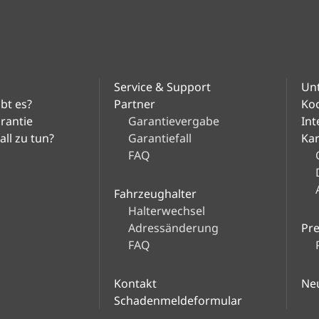
Service & Support
Un
bt es?
Partner
Ko
arantie
Garantievergabe
Int
ll zu tun?
Garantiefall
Kar
FAQ
Fahrzeughalter
Halterwechsel
Adressänderung
Pr
FAQ
Kontakt
Ne
Schadenmeldeformular