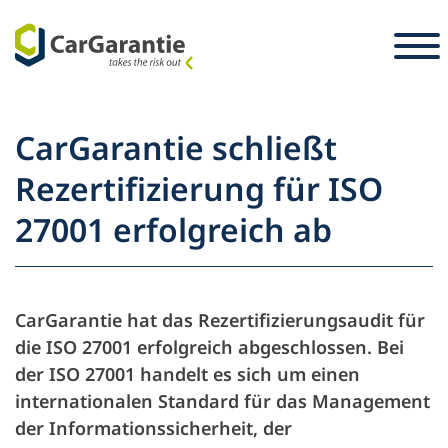
Zum Inhalt springen
Länderauswahl
Sprachauswahl
S
CarGarantie schließt
Partner
Rezertifizierung für ISO
Fahrzeughalter
27001 erfolgreich ab
Partner
Service & Support
Fahrzeughalter
Karriere
Unternehmen
CarGarantie hat das Rezertifizierungsaudit für
Presse
die ISO 27001 erfolgreich abgeschlossen. Bei
der ISO 27001 handelt es sich um einen
internationalen Standard für das Management
der Informationssicherheit, der