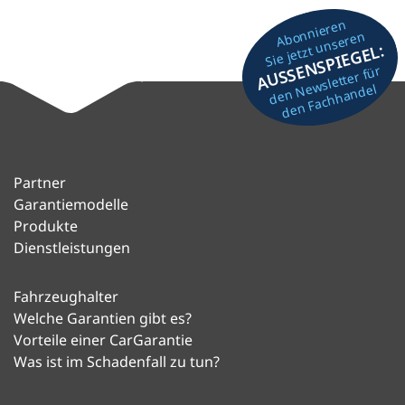
Abonnieren
Sie jetzt unseren
AUSSENSPIEGEL:
den Newsletter für
den Fachhandel
Partner
Garantiemodelle
Produkte
Dienstleistungen
Fahrzeughalter
Welche Garantien gibt es?
Vorteile einer CarGarantie
Was ist im Schadenfall zu tun?