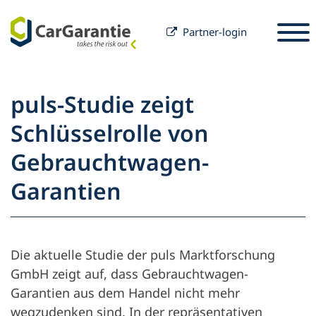
Partner-login
Spring til indhold
Valg af land
Vælg sprog
S
puls-Studie zeigt
Partner
Schlüsselrolle von
Bilejer
Gebrauchtwagen-
Partner
Service & Support
Bilejer
Garantien
Karriere
Virksomhed
Die aktuelle Studie der puls Marktforschung
GmbH zeigt auf, dass Gebrauchtwagen-
Garantien aus dem Handel nicht mehr
wegzudenken sind. In der repräsentativen