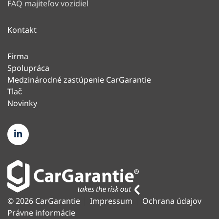
FAQ majiteľov vozidiel
Kontakt
Firma
Spolupráca
Medzinárodné zastúpenie CarGarantie
Tlač
Novinky
© 2026 CarGarantie
Impressum
Ochrana údajov
Právne informácie