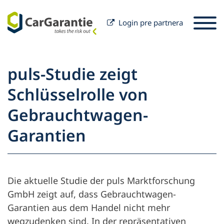
Login pre partnera
Preskočiť na obsah
Výber krajiny
Prosím vyberte jazyk
St
puls-Studie zeigt
Partner
Schlüsselrolle von
Majiteľ vozidla
Gebrauchtwagen-
Partner
Servis a podpora
Majiteľ vozidla
Garantien
Firma
Die aktuelle Studie der puls Marktforschung
GmbH zeigt auf, dass Gebrauchtwagen-
Garantien aus dem Handel nicht mehr
wegzudenken sind. In der repräsentativen