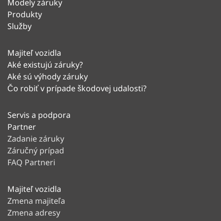
Modely záruky
Produkty
Služby
Majiteľ vozidla
Aké existujú záruky?
Aké sú výhody záruky
Čo robiť v prípade škodovej udalosti?
Servis a podpora
Partner
Zadanie záruky
Záručný prípad
FAQ Partneri
Majiteľ vozidla
Zmena majiteľa
Zmena adresy