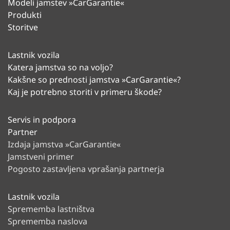
Modeli jamstev »CarGarantie«
Produkti
Storitve
Lastnik vozila
Katera jamstva so na voljo?
Kakšne so prednosti jamstva »CarGarantie«?
Kaj je potrebno storiti v primeru škode?
Servis in podpora
Partner
Izdaja jamstva »CarGarantie«
Jamstveni primer
Pogosto zastavljena vprašanja partnerja
Lastnik vozila
Sprememba lastništva
Sprememba naslova