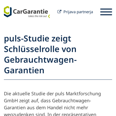
Prijava partnerja
Preskoči na vsebino
Izbira države
Prosimo izberite jezik
St
puls-Studie zeigt
Partner
Schlüsselrolle von
Lastnik vozila
Gebrauchtwagen-
Partner
Servis in podpora
Lastnik vozila
Garantien
Naše podjetje
Die aktuelle Studie der puls Marktforschung
GmbH zeigt auf, dass Gebrauchtwagen-
Garantien aus dem Handel nicht mehr
wegzudenken sind. In der repräsentativen