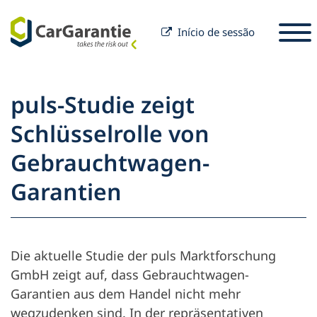
Início de sessão
Saltar para o conteúdo
Selecione o seu país
Por favor, selecione um idioma
S
puls-Studie zeigt
Sócio
Schlüsselrolle von
Proprietário do veículo
Gebrauchtwagen-
Parceiros
Serviço e Apoio
Para proprietários de veículos
Garantien
Empresa
Die aktuelle Studie der puls Marktforschung
GmbH zeigt auf, dass Gebrauchtwagen-
Garantien aus dem Handel nicht mehr
wegzudenken sind. In der repräsentativen