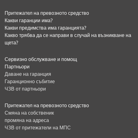
Притежател на превозното средство
Какви гаранции има?
Какви предимства има гаранцията?
Какво трябва да се направи в случай на възникване на
щета?
Сервизно обслужване и помощ
Партньори
Даване на гаранция
Гаранционно събитие
ЧЗВ от партньори
Притежател на превозното средство
Смяна на собственик
промяна на адреса
ЧЗВ от притежатели на МПС