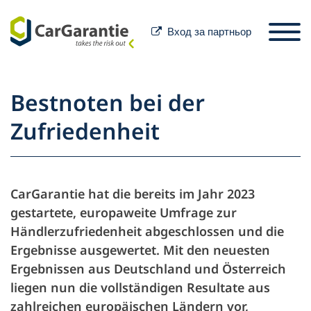
Вход за партньор
Преминете към съдържанието
Избор на държава
Моля, изберете език
St
Bestnoten bei der
Партньори
Zufriedenheit
Притежател на
превозното средство
Партньори
CarGarantie hat die bereits im Jahr 2023
Сервизно обслужване и
Притежател на превозното средст
gestartete, europaweite Umfrage zur
Händlerzufriedenheit abgeschlossen und die
помощ
Ergebnisse ausgewertet. Mit den neuesten
Ergebnissen aus Deutschland und Österreich
Фирма
liegen nun die vollständigen Resultate aus
zahlreichen europäischen Ländern vor,