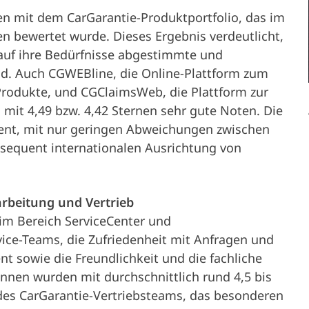
Partner
den mit dem CarGarantie-Produktportfolio, das im
Szerviz és
n bewertet wurde. Dieses Ergebnis verdeutlicht,
Üzembentartó
auf ihre Bedürfnisse abgestimmte und
támogatás
ind. Auch CGWEBline, die Online-Plattform zum
Produkte, und CGClaimsWeb, die Plattform zur
mit 4,49 bzw. 4,42 Sternen sehr gute Noten. Die
tent, mit nur geringen Abweichungen zwischen
A vállalat
nsequent internationalen Ausrichtung von
arbeitung und Vertrieb
 im Bereich ServiceCenter und
ice-Teams, die Zufriedenheit mit Anfragen und
 sowie die Freundlichkeit und die fachliche
nen wurden mit durchschnittlich rund 4,5 bis
 des CarGarantie-Vertriebsteams, das besonderen