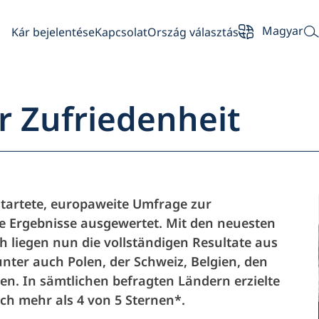
Magyar
Kár bejelentése
Kapcsolat
Ország választás
r Zufriedenheit
kintés
estartete, europaweite Umfrage zur
Partner
e Ergebnisse ausgewertet. Mit den neuesten
 liegen nun die vollständigen Resultate aus
nter auch Polen, der Schweiz, Belgien, den
Üzembentartó
en. In sämtlichen befragten Ländern erzielte
ch mehr als 4 von 5 Sternen*.