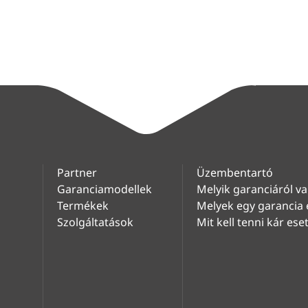
Partner
Üzembentartó
Garanciamodellek
Melyik garanciáról va
Termékek
Melyek egy garancia 
Szolgáltatások
Mit kell tenni kár ese