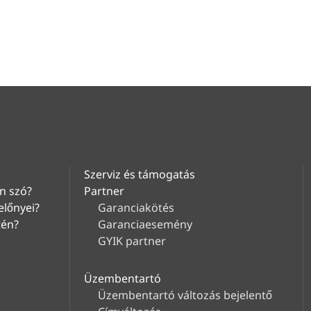
Szerviz és támogatás
n szó?
Partner
előnyei?
Garanciakötés
tén?
Garanciaesemény
GYIK partner
Üzembentartó
Üzembentartó változás bejelentő