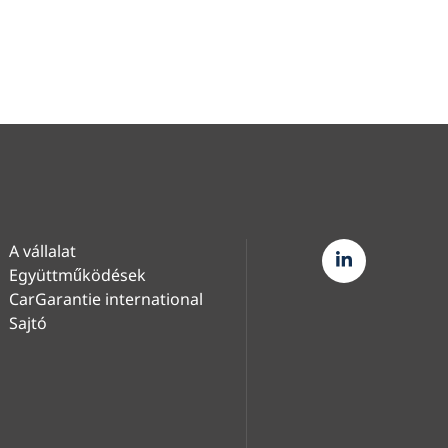
A vállalat
Együttműködések
CarGarantie international
Sajtó