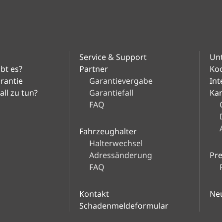
Partner
Service &
Karriere
Fahrzeughalter
Presse
Support
Service & Support
Un
bt es?
Partner
Ko
arantie
Garantievergabe
Int
ll zu tun?
Garantiefall
Kar
Unternehmen
FAQ
Fahrzeughalter
Halterwechsel
Adressänderung
Pr
FAQ
Kontakt
Ne
Schadenmeldeformular