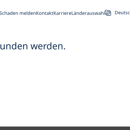
Deuts
Schaden melden
Kontakt
Karriere
Länderauswahl
efunden werden.
rsicht
Partner
Fahrzeughalte