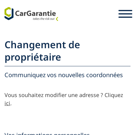
Passer au contenu
Pays
Sélectionnez votre langue
S
Changement de
Partenaire
propriétaire
Propriétaires du véhicule
Partenaire
Communiquez vos nouvelles coordonnées
Service et assistance
Propriétaires du véhicule
Emploi
Entreprise
Vous souhaitez modifier une adresse ? Cliquez
Presse
ici
.