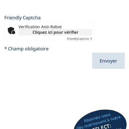
Friendly Captcha
Verification Anti-Robot
Cliquez ici pour vérifier
Friendly
Captcha ⇗
* Champ obligatoire
Envoyer
Abonnez-vous
dès maintenant à notre
REFLECT: