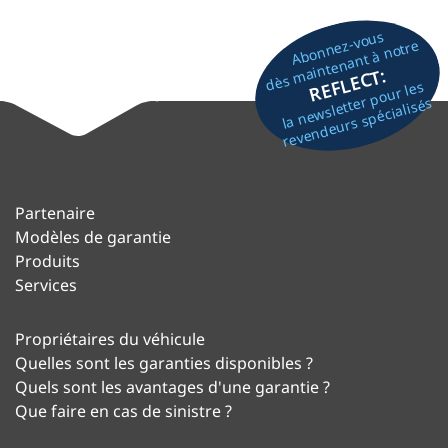
Abonnez-vous
dès maintenant à notre
REFLECT:
la newsletter pour les
revendeurs spécialisés
Partenaire
Modèles de garantie
Produits
Services
Propriétaires du véhicule
Quelles sont les garanties disponibles ?
Quels sont les avantages d'une garantie ?
Que faire en cas de sinistre ?