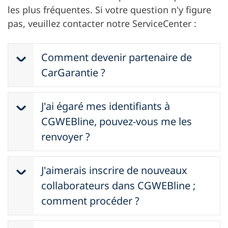
les plus fréquentes. Si votre question n'y figure
pas, veuillez contacter notre ServiceCenter :
Comment devenir partenaire de
CarGarantie ?
Nous sommes heureux de votre intérêt
J'ai égaré mes identifiants à
pour notre entreprise. Envoyez-nous
simplement vos coordonnées par e-
CGWEBline, pouvez-vous me les
mail, et notre service commercial
renvoyer ?
prendra aussitôt contact avec vous.
Veuillez cliquer sur « Mot de passe
J'aimerais inscrire de nouveaux
oublié » dans CGWEBline. Un nouveau
mot de passe sera immédiatement
collaborateurs dans CGWEBline ;
généré et envoyé à l'adresse e-mail que
comment procéder ?
vous avez indiquée. Pour des raisons
Seul l’administrateur de CGWEBline de
de protection des données