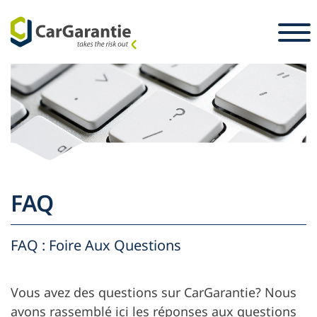
Passer au contenu
Pays
Sélectionnez votre langue
S
Partenaire
Propriétaires du véhicule
Partenaire
Service et assistance
Propriétaires du véhicule
FAQ
Emploi
Entreprise
Presse
FAQ : Foire Aux Questions
Vous avez des questions sur CarGarantie? Nous
avons rassemblé ici les réponses aux questions