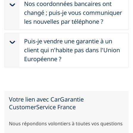
Nos coordonnées bancaires ont
votre société peut inscrire un nouveau
personnelles, nous ne pouvons pas
collaborateur. Pour ce faire, il doit
changé ; puis-je vous communiquer
vous communiquer ces informations
cliquer sur « Administration ». Dans la
les nouvelles par téléphone ?
confidentielles par téléphone.
rubrique « Gestion des utilisateurs », il
Veuillez nous communiquer ces
peut ajouter ou supprimer de
Puis-je vendre une garantie à un
informations par écrit (e-mail, fax ou
nouveaux collaborateurs.
courrier).
client qui n'habite pas dans l'Union
Européenne ?
Oui, si ce client a fait autoriser son
véhicule dans l'Union Européenne,
Liechtenstein, en Suisse ou en
Norvège.
Votre lien avec CarGarantie
CustomerService France
Nous répondons volontiers à toutes vos questions