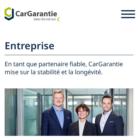
Passer au contenu
Pays
Sélectionnez votre langue
S
Entreprise
Partenaire
Propriétaires du véhicule
En tant que partenaire fiable, CarGarantie
Partenaire
mise sur la stabilité et la longévité.
Service et assistance
Propriétaires du véhicule
Emploi
Entreprise
Presse