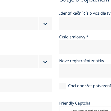
Majitelé vozů
Servis a podpo
Kariéra
Identifikační číslo vozidla (
Firma
Číslo smlouvy
*
Nové registrační značky
Chci obdržet potvrzen
Friendly Captcha
Ověření proti robotům