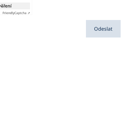
věření
Friendly
Captcha ⇗
Odeslat