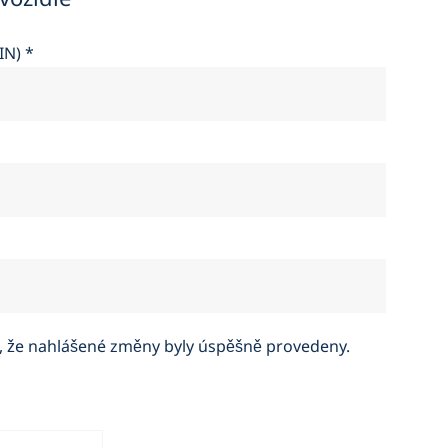
ra
VIN)
*
í, že nahlášené změny byly úspěšně provedeny.