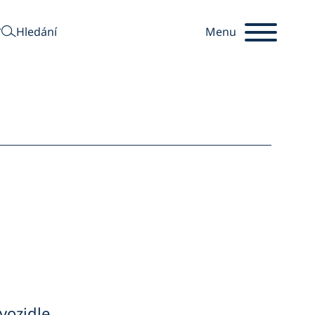
hledat
y
Hledání
Menu
Startseite
vozidle