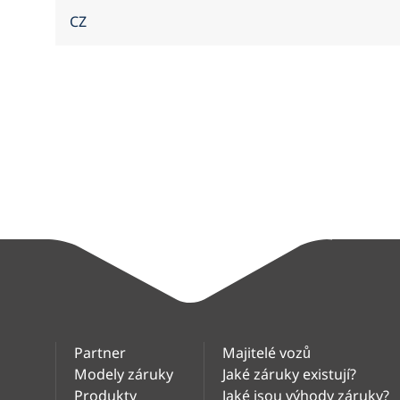
Partner
Majitelé vozů
Modely záruky
Jaké záruky existují?
Produkty
Jaké jsou výhody záruky?