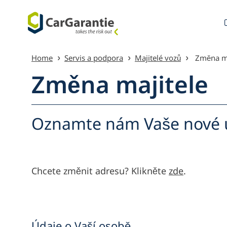
Přeskočit na obsah
Home
Servis a podpora
Majitelé vozů
Změna ma
Změna majitele
Oznamte nám Vaše nové 
Přehled
Chcete změnit adresu? Klikněte
zde
.
Údaje o Vaší osobě