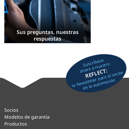
Sus preguntas, nuestras
respuestas
Suscríbase
ahora a nuestro
REFLECT:
la Newsletter para el sector
de la automoción
Socios
Modelos de garantía
Productos