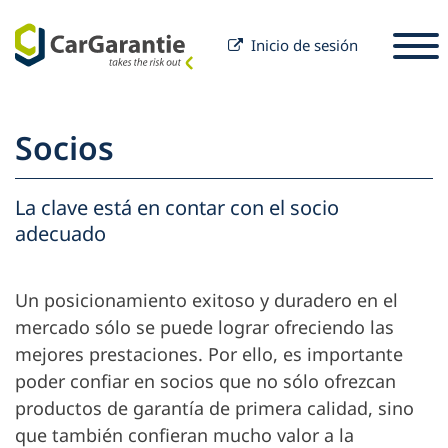
Inicio de sesión
Saltar al contenido
Seleccione un país
Por favor, seleccione un idioma
S
Socios
Socios
Propietario del vehículo
La clave está en contar con el socio
Socios
adecuado
Servicio y Soporte
Propietario del vehículo
Carrera
Empresa
Un posicionamiento exitoso y duradero en el
mercado sólo se puede lograr ofreciendo las
mejores prestaciones. Por ello, es importante
poder confiar en socios que no sólo ofrezcan
productos de garantía de primera calidad, sino
que también confieran mucho valor a la