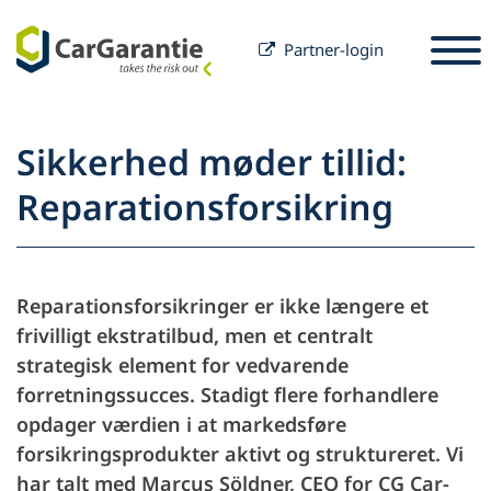
Partner-login
Spring til indhold
Valg af land
Vælg sprog
S
Sikkerhed møder tillid:
Partner
Reparationsforsikring
Bilejer
Partner
Service & Support
Bilejer
Reparationsforsikringer er ikke længere et
Karriere
Virksomhed
frivilligt ekstratilbud, men et centralt
strategisk element for vedvarende
forretningssucces. Stadigt flere forhandlere
opdager værdien i at markedsføre
forsikringsprodukter aktivt og struktureret. Vi
har talt med Marcus Söldner, CEO for CG Car-