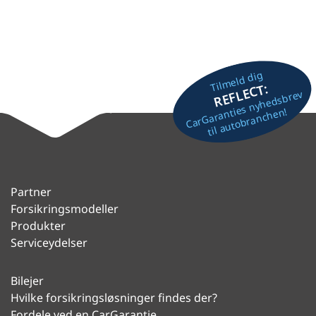
Tilmeld dig
REFLECT:
CarGaranties nyhedsbrev
til autobranchen!
Partner
Forsikringsmodeller
Produkter
Serviceydelser
Bilejer
Hvilke forsikringsløsninger findes der?
Fordele ved en CarGarantie