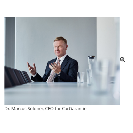
Åbn
Dr. Marcus Söldner, CEO for CarGarantie