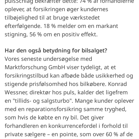
pulsSchlag bekræfter dette: 74 % af forhandlerne
oplever, at forsikringen øger kundernes
tilbøjelighed til at bruge værkstedet
efterfølgende. 18 % melder om en markant
stigning, 56 % om en positiv effekt.
Har den også betydning for bilsalget?
Vores seneste undersøgelse med
Marktforschung GmbH viser tydeligt, at et
forsikringstilbud kan afbøde både usikkerhed og
stigende prisfølsomhed hos bilkøbere. Konrad
Wessner, direktør hos puls, kalder det ligefrem
en "tillids- og salgsturbo". Mange kunder oplever
med en reparationsforsikring samme tryghed,
som hvis de købte en ny bil. Det giver
forhandleren en konkurrencefordel i forhold til
private sælgere – en pointe, som over 60 % af de