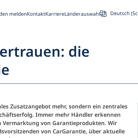
Deutsch (Sc
den melden
Kontakt
Karriere
Länderauswahl
Vertrauen: die
ie
rsicht
Partner
ales Zusatzangebot mehr, sondern ein zentrales
schäftserfolg. Immer mehr Händler erkennen
Fahrzeughalte
ten Vermarktung von Garantieprodukten. Wir
dsvorsitzenden von CarGarantie, über aktuelle