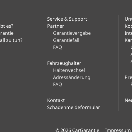
Service & Support
Un
bt es?
Partner
Ko
arantie
Garantievergabe
Int
ll zu tun?
Garantiefall
Kar
FAQ
Fahrzeughalter
Halterwechsel
Adressänderung
Pr
FAQ
Kontakt
Ne
Schadenmeldeformular
© 2026 CarGarantie
Impressum