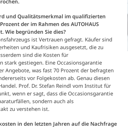
prochen.
Partner
Service &
Karriere
ard und Qualitätsmerkmal im qualifizierten
Fahrzeughalter
8 Prozent der im Rahmen des AUTOHAUS
Presse
Support
t. Wie begründen Sie dies?
nsfahrzeugs ist Vertrauen gefragt. Käufer sind
rheiten und Kaufrisiken ausgesetzt, die zu
Unternehmen
sserdem sind die Kosten für
en stark gestiegen. Eine Occasionsgarantie
der Angebote, was fast 70 Prozent der befragten
ndererseits vor Folgekosten ab. Genau diesen
andel. Prof. Dr. Stefan Reindl vom Institut für
Punkt, wenn er sagt, dass die Occasionsgarantie
araturfällen, sondern auch als
kt zu verstehen ist.
kosten in den letzten Jahren auf die Nachfrage