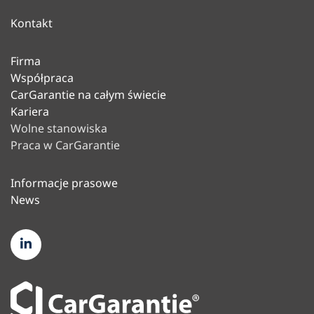
telefonicznych, skontaktuj się z naszym
Koncepcja i opieka nad studiami
Centrum Serwisowym:
Kontakt
branżowymi
tel.: +48 22 319 62 00
Koordynacja strategii
e-mail:
info(at)cargarantie.pl
Firma
marketingowych dostosowanych do
faks: +48 22 319 62 01
Współpraca
producentów w zakresie gwarancji
CarGarantie na całym świecie
dla całej Europy
Kariera
Wolne stanowiska
Praca w CarGarantie
Informacje prasowe
News