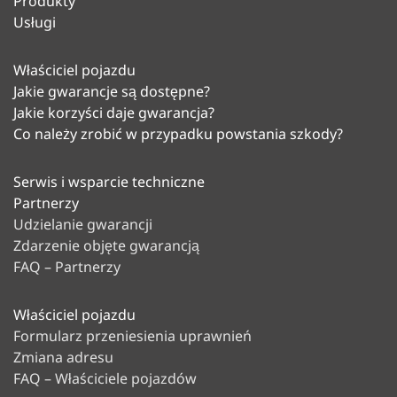
Produkty
na rynku.
Dział Likwidacji Szkód
Usługi
Potrzebujesz zgody na naprawę lub
W centrum zainteresowania
masz pytania dotyczące szkody?
Właściciel pojazdu
partnerów CarGarantie są
Zadzwoń do naszego Działu Likwidacji
Jakie gwarancje są dostępne?
następujące usługi:
Szkód:
Jakie korzyści daje gwarancja?
poniedziałek – piątek w godz. 8:00 –
Co należy zrobić w przypadku powstania szkody?
Wielojęzyczne doradztwo
17:00
marketingowe: koncepcje
tel.: + 48 22 319 62 02
Serwis i wsparcie techniczne
marketingowe dotyczące strategii
Partnerzy
e-mail:
szkoda(at)cargarantie.pl
dystrybucyjnych oraz pozycjonowania
Udzielanie gwarancji
faks: +48 22 319 62 03
gwarancji
Zdarzenie objęte gwarancją
Indywidualne kreowanie i
FAQ – Partnerzy
Centrum Serwisowe
produkowanie materiałów
Aby uzyskać informacje dotyczące
sprzedażowych i reklamowych
Właściciel pojazdu
gwarancji, dokumentów
Formularz przeniesienia uprawnień
Kompleksowe centrum utrzymania
gwarancyjnych, materiałów
Zmiana adresu
klientów włącznie z lettershop
reklamowych oraz konsultacji
FAQ – Właściciele pojazdów
Wsparcie w zakresie szkoleń