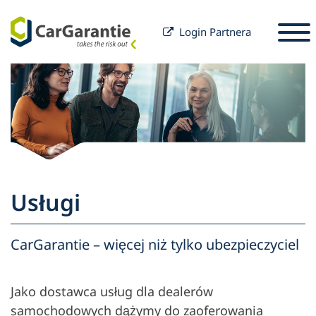
Login Partnera
Przejdź do treści
Wybór kraju
Wybierz język
S
Partnerzy
Właściciel pojazdu
Serwis i wsparcie
Partnerzy
Usługi
Kariera
techniczne
Właściciel pojazdu
CarGarantie – więcej niż tylko ubezpieczyciel
Firma
Jako dostawca usług dla dealerów
samochodowych dążymy do zaoferowania