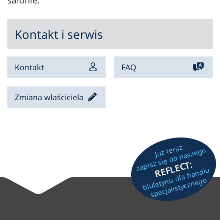
salonie.
Kontakt i serwis
Kontakt
FAQ
Zmiana właściciela
Już teraz
zapisz się do naszego
REFLECT:
biuletynu dla handlu
specjalistycznego