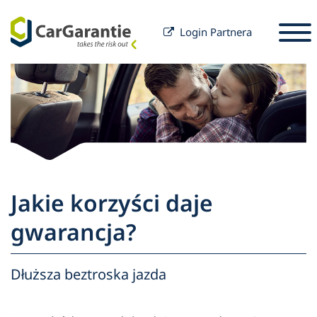
Login Partnera
Przejdź do treści
Wybór kraju
Wybierz język
S
Partnerzy
Właściciel pojazdu
Serwis i wsparcie
Partnerzy
Jakie korzyści daje
Kariera
techniczne
Właściciel pojazdu
gwarancja?
Firma
Dłuższa beztroska jazda