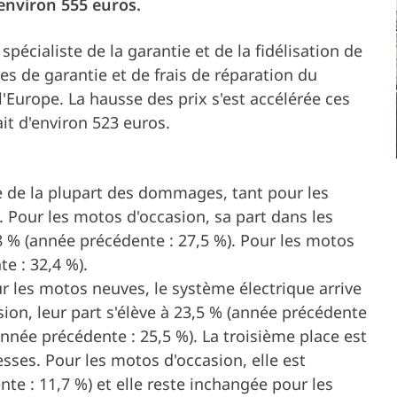
environ 555 euros.
véhicule
Partenaire
Emploi
écialiste de la garantie et de la fidélisation de
Propriétaires du véhicule
es de garantie et de frais de réparation du
Presse
Service et
'Europe. La hausse des prix s'est accélérée ces
it d'environ 523 euros.
assistance
e de la plupart des dommages, tant pour les
Pour les motos d'occasion, sa part dans les
Entreprise
 % (année précédente : 27,5 %). Pour les motos
e : 32,4 %).
 les motos neuves, le système électrique arrive
ion, leur part s'élève à 23,5 % (année précédente
année précédente : 25,5 %). La troisième place est
esses. Pour les motos d'occasion, elle est
e : 11,7 %) et elle reste inchangée pour les