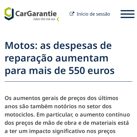
Início de sessão
Saltar para o conteúdo
Selecione o seu país
Por favor, selecione um idioma
S
Motos: as despesas de
Sócio
reparação aumentam
Proprietário do veículo
para mais de 550 euros
Parceiros
Serviço e Apoio
Para proprietários de veículos
Empresa
Os aumentos gerais de preços dos últimos
anos são também notórios no setor dos
motociclos. Em particular, o aumento contínuo
dos preços de mão de obra e de materiais está
a ter um impacto significativo nos preços