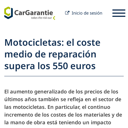
Inicio de sesión
Saltar al contenido
Seleccione un país
Por favor, seleccione un idioma
S
Motocicletas: el coste
Socios
medio de reparación
Propietario del vehículo
supera los 550 euros
Socios
Servicio y Soporte
Propietario del vehículo
Carrera
Empresa
El aumento generalizado de los precios de los
últimos años también se refleja en el sector de
las motocicletas. En particular, el continuo
incremento de los costes de los materiales y de
la mano de obra está teniendo un impacto