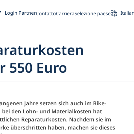
Login Partner
Italia
Contatto
Carriera
Selezione paese
araturkosten
r 550 Euro
ncipale
Partner
angenen Jahre setzen sich auch im Bike-
g bei den Lohn- und Materialkosten hat
Proprietario de
ttlichen Reparaturkosten. Nachdem sie im
rke überschritten haben, machen sie dieses