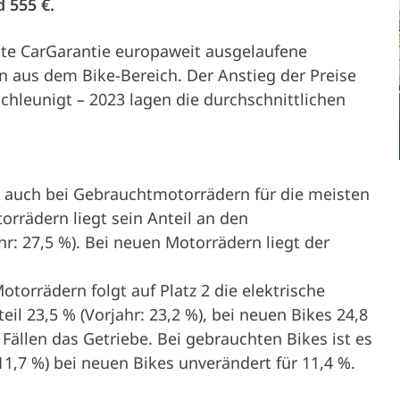
 555 €.
veicolo
Carriera
hte CarGarantie europaweit ausgelaufene
 aus dem Bike-Bereich. Der Anstieg der Preise
Stampa
Partner
Servizi di
chleunigt – 2023 lagen die durchschnittlichen
Proprietario del veicolo
assistenza e
s auch bei Gebrauchtmotorrädern für die meisten
supporto
rrädern liegt sein Anteil an den
r: 27,5 %). Bei neuen Motorrädern liegt der
torrädern folgt auf Platz 2 die elektrische
Aziende
eil 23,5 % (Vorjahr: 23,2 %), bei neuen Bikes 24,8
n Fällen das Getriebe. Bei gebrauchten Bikes ist es
 11,7 %) bei neuen Bikes unverändert für 11,4 %.