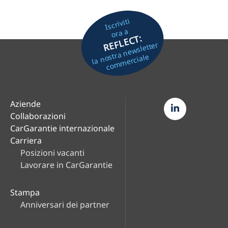
Iscriviti
ora a
REFLECT:
la nostra newsletter
commerciale
Aziende
Collaborazioni
CarGarantie internazionale
Carriera
Posizioni vacanti
Lavorare in CarGarantie
Stampa
Anniversari dei partner