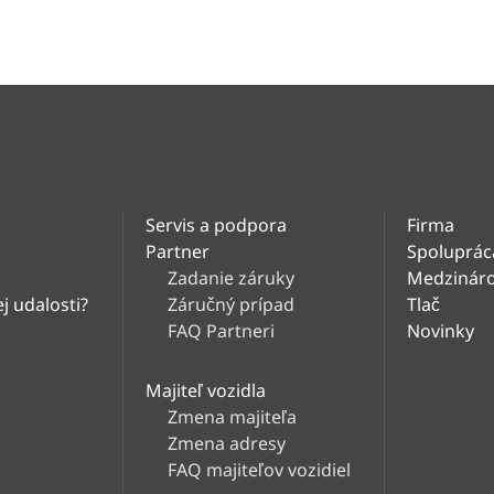
Servis a podpora
Firma
Partner
Spoluprác
Zadanie záruky
Medzináro
j udalosti?
Záručný prípad
Tlač
FAQ Partneri
Novinky
Majiteľ vozidla
Zmena majiteľa
Zmena adresy
FAQ majiteľov vozidiel