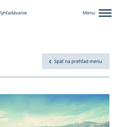
hľadať
Vyhľadávanie
Menu
Späť na prehľad menu
Startseite
Otvoriť