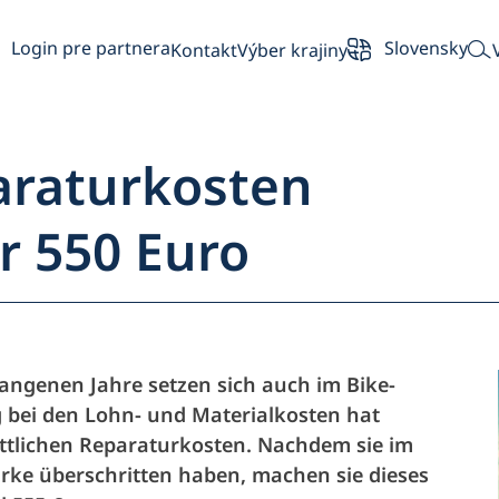
Login pre partnera
Slovensky
Kontakt
Výber krajiny
araturkosten
r 550 Euro
ehľad
Partner
angenen Jahre setzen sich auch im Bike-
g bei den Lohn- und Materialkosten hat
Majiteľ vozidla
Partner
ttlichen Reparaturkosten. Nachdem sie im
rke überschritten haben, machen sie dieses