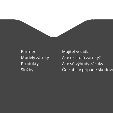
Partner
Majiteľ vozidla
Modely záruky
Aké existujú záruky?
Produkty
Aké sú výhody záruky
Služby
Čo robiť v prípade škodove