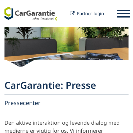
Partner-login
Spring til indhold
Valg af land
Vælg sprog
S
Partner
Bilejer
Partner
Service & Support
Bilejer
CarGarantie: Presse
Karriere
Virksomhed
Pressecenter
Den aktive interaktion og levende dialog med
medierne er vigtig for os. Vi informerer