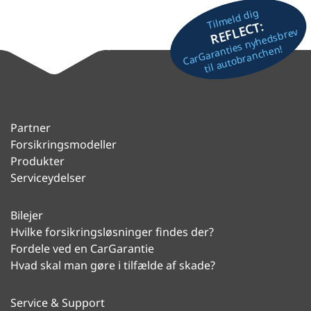
Tilmeld dig
REFLECT:
CarGaranties nyhedsbrev
til autobranchen!
Partner
Forsikringsmodeller
Produkter
Serviceydelser
Bilejer
Hvilke forsikringsløsninger findes der?
Fordele ved en CarGarantie
Hvad skal man gøre i tilfælde af skade?
Service & Support