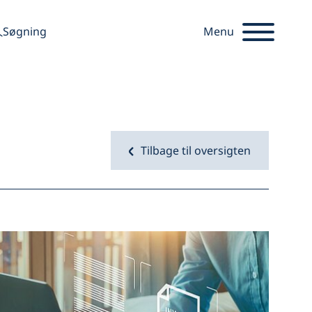
søge
Søgning
Menu
Tilbage til oversigten
Startseite
Åbn bil