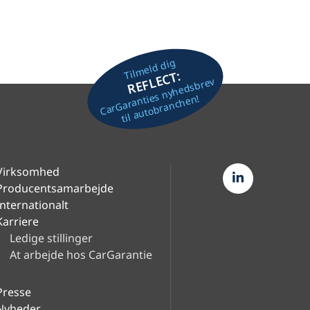
Tilmeld dig
REFLECT:
CarGaranties nyhedsbrev
til autobranchen!
Virksomhed
Producentsamarbejde
Internationalt
Karriere
Ledige stillinger
At arbejde hos CarGarantie
Presse
Nyheder