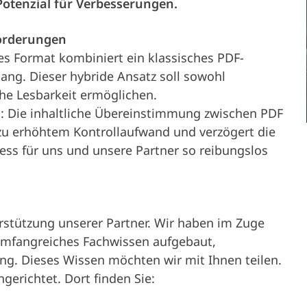
 Potenzial für Verbesserungen.
Partner
Service &
Karriere
orderungen
Bilejer
s Format kombiniert ein klassisches PDF-
Support
ng. Dieser hybride Ansatz soll sowohl
he Lesbarkeit ermöglichen.
h: Die inhaltliche Übereinstimmung zwischen PDF
Virksomhed
 zu erhöhtem Kontrollaufwand und verzögert die
zess für uns und unsere Partner so reibungslos
rstützung unserer Partner. Wir haben im Zuge
umfangreiches Fachwissen aufgebaut,
. Dieses Wissen möchten wir mit Ihnen teilen.
ngerichtet. Dort finden Sie: