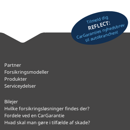
Tilmeld dig
REFLECT:
CarGaranties nyhedsbrev
til autobranchen!
Partner
Forsikringsmodeller
Produkter
Serviceydelser
Bilejer
Hvilke forsikringsløsninger findes der?
Fordele ved en CarGarantie
Hvad skal man gøre i tilfælde af skade?