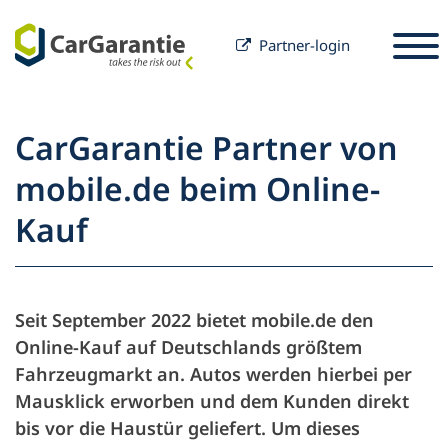
Partner-login
Spring til indhold
Valg af land
Vælg sprog
S
CarGarantie Partner von
Partner
mobile.de beim Online-
Bilejer
Kauf
Partner
Service & Support
Bilejer
Karriere
Virksomhed
Seit September 2022 bietet mobile.de den
Online-Kauf auf Deutschlands größtem
Fahrzeugmarkt an. Autos werden hierbei per
Mausklick erworben und dem Kunden direkt
bis vor die Haustür geliefert. Um dieses