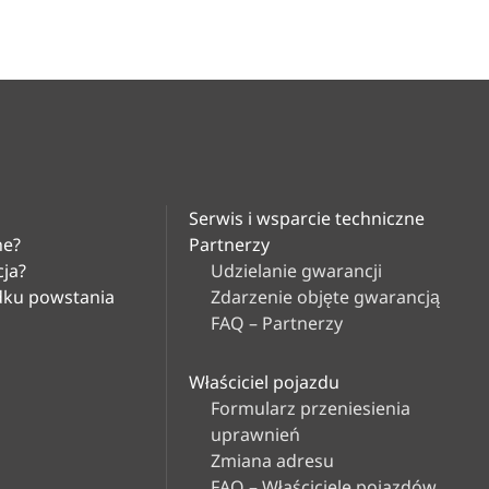
Serwis i wsparcie techniczne
ne?
Partnerzy
cja?
Udzielanie gwarancji
adku powstania
Zdarzenie objęte gwarancją
FAQ – Partnerzy
Właściciel pojazdu
Formularz przeniesienia
uprawnień
Zmiana adresu
FAQ – Właściciele pojazdów