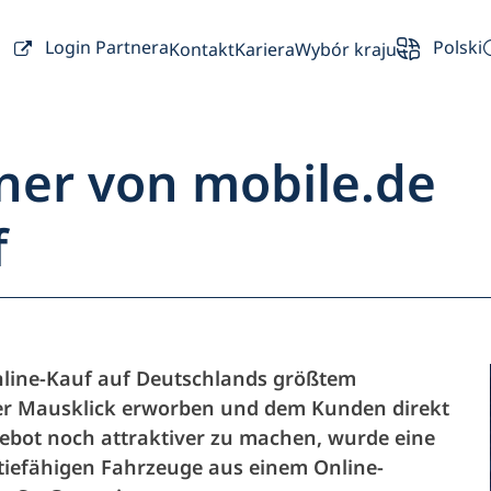
Login Partnera
Polski
Kontakt
Kariera
Wybór kraju
ner von mobile.de
f
d menu
Partnerzy
Online-Kauf auf Deutschlands größtem
er Mausklick erworben und dem Kunden direkt
Właściciel
ngebot noch attraktiver zu machen, wurde eine
ntiefähigen Fahrzeuge aus einem Online-