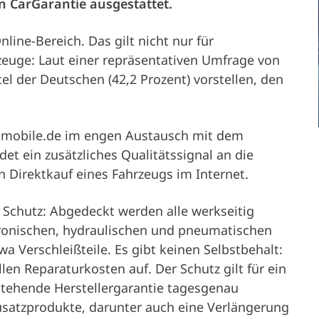
n CarGarantie ausgestattet.
pojazdu
Partnerzy
Kariera
ine-Bereich. Das gilt nicht nur für
Właściciel pojazdu
euge: Laut einer repräsentativen Umfrage von
Serwis i
tel der Deutschen (42,2 Prozent) vorstellen, den
wsparcie
i mobile.de im engen Austausch mit dem
et ein zusätzliches Qualitätssignal an die
techniczne
 Direktkauf eines Fahrzeugs im Internet.
 Schutz: Abgedeckt werden alle werkseitig
tronischen, hydraulischen und pneumatischen
Firma
 Verschleißteile. Es gibt keinen Selbstbehalt:
en Reparaturkosten auf. Der Schutz gilt für ein
stehende Herstellergarantie tagesgenau
usatzprodukte, darunter auch eine Verlängerung