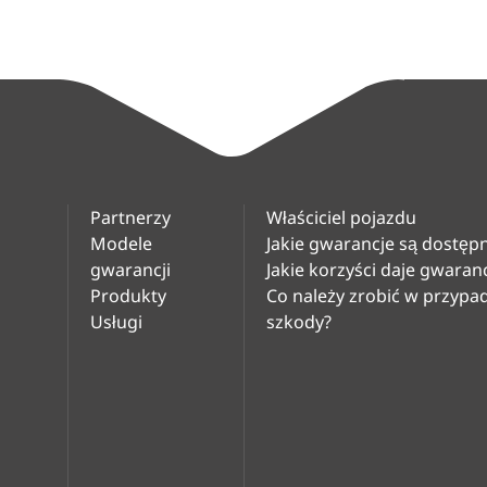
Partnerzy
Właściciel pojazdu
Modele
Jakie gwarancje są dostęp
gwarancji
Jakie korzyści daje gwaran
Produkty
Co należy zrobić w przyp
Usługi
szkody?