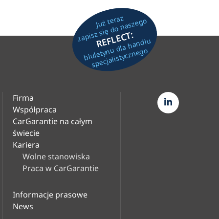
Już teraz
zapisz się do naszego
REFLECT:
biuletynu dla handlu
specjalistycznego
Firma
Współpraca
CarGarantie na całym
świecie
Kariera
Wolne stanowiska
Praca w CarGarantie
Informacje prasowe
News