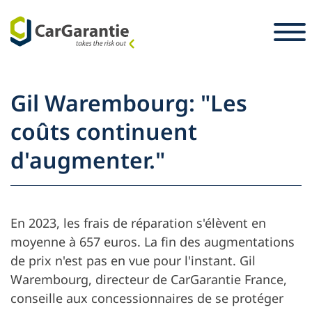
Passer au contenu
Pays
Sélectionnez votre langue
S
Gil Warembourg: "Les
Partenaire
coûts continuent
Propriétaires du véhicule
d'augmenter."
Partenaire
Service et assistance
Propriétaires du véhicule
Emploi
Entreprise
En 2023, les frais de réparation s'élèvent en
Presse
moyenne à 657 euros. La fin des augmentations
de prix n'est pas en vue pour l'instant. Gil
Warembourg, directeur de CarGarantie France,
conseille aux concessionnaires de se protéger