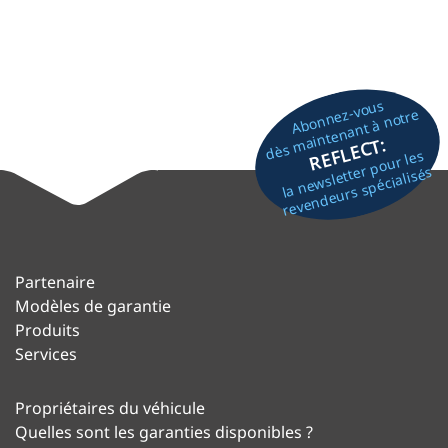
Abonnez-vous
dès maintenant à notre
REFLECT:
la newsletter pour les
revendeurs spécialisés
Partenaire
Modèles de garantie
Produits
Services
Propriétaires du véhicule
Quelles sont les garanties disponibles ?